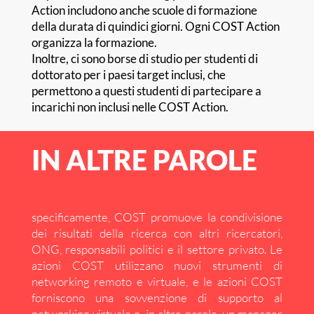
Action includono anche scuole di formazione
della durata di quindici giorni. Ogni COST Action
organizza la formazione.
Inoltre, ci sono borse di studio per studenti di
dottorato per i paesi target inclusi, che
permettono a questi studenti di partecipare a
incarichi non inclusi nelle COST Action.
IN ALTRE PAROLE
specificamente, COST promuove la condivisione
dei risultati della ricerca con altri ricercatori,
ONG, responsabili politici e il settore privato. Le
azioni COST utilizzano nuovi strumenti di
networking remoto e virtuale, e le azioni COST
forniscono una sovvenzione di supporto al
networking virtuale o, in altre parole, un manager