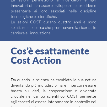
innovatori di far nascere, sviluppare le loro idee e
presentarle ai loro associati nelle discipline
tecnologiche e scientifiche.
Le azioni COST durano quattro anni e sono
strutture di ricerca che promuovono la ricerca, le
carriere e l’innovazione.
Cos’è esattamente
Cost Action
Da quando la scienza ha cambiato la sua natura
diventando più multidisciplinare, interconnessa e
basata sui dati, la cooperazione è diventata
cruciale nel campo scientifico. COST permette
agli esperti di essere interamente in controllo dei