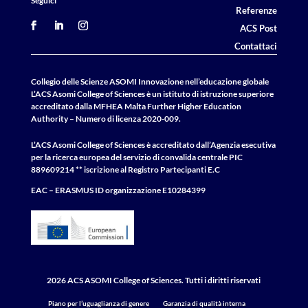
Seguici
Referenze
ACS Post
Contattaci
Collegio delle Scienze ASOMI Innovazione nell’educazione globale
L’ACS Asomi College of Sciences è un istituto di istruzione superiore
accreditato dalla MFHEA Malta Further Higher Education
Authority – Numero di licenza 2020-009.
L’ACS Asomi College of Sciences è accreditato dall’Agenzia esecutiva
per la ricerca europea del servizio di convalida centrale
PIC
889609214 ** iscrizione al Registro Partecipanti E.C
EAC – ERASMUS
ID
organizzazione E10284399
2026 ACS ASOMI College of Sciences. Tutti i diritti riservati
Piano per l’uguaglianza di genere
Garanzia di qualità interna