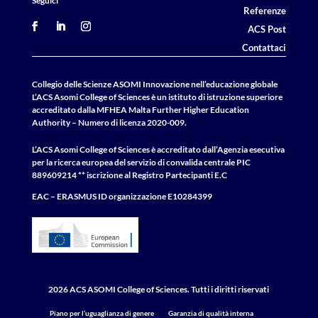
Seguici
Referenze
ACS Post
Contattaci
Collegio delle Scienze ASOMI Innovazione nell’educazione globale
L’ACS Asomi College of Sciences è un istituto di istruzione superiore
accreditato dalla MFHEA Malta Further Higher Education
Authority – Numero di licenza 2020-009.
L’ACS Asomi College of Sciences è accreditato dall’Agenzia esecutiva
per la ricerca europea del servizio di convalida centrale
PIC
889609214 ** iscrizione al Registro Partecipanti E.C
EAC – ERASMUS
ID
organizzazione E10284399
2026 ACS ASOMI College of Sciences. Tutti i diritti riservati
Piano per l’uguaglianza di genere
Garanzia di qualità interna