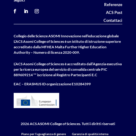
Seguici
Referenze
ACS Post
Contattaci
Collegio delle Scienze ASOMI Innovazione nell’educazione globale
L’ACS Asomi College of Sciences è un istituto di istruzione superiore
accreditato dalla MFHEA Malta Further Higher Education
Authority – Numero di licenza 2020-009.
L’ACS Asomi College of Sciences è accreditato dall’Agenzia esecutiva
per la ricerca europea del servizio di convalida centrale
PIC
889609214 ** iscrizione al Registro Partecipanti E.C
EAC – ERASMUS
ID
organizzazione E10284399
2026 ACS ASOMI College of Sciences. Tutti i diritti riservati
Piano per l’uguaglianza di genere
Garanzia di qualità interna