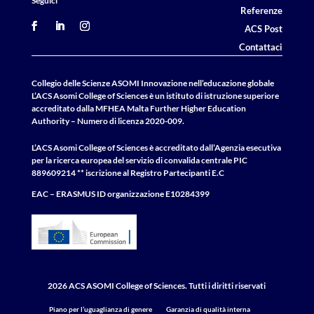
Seguici
Referenze
ACS Post
Contattaci
Collegio delle Scienze ASOMI Innovazione nell’educazione globale
L’ACS Asomi College of Sciences è un istituto di istruzione superiore
accreditato dalla MFHEA Malta Further Higher Education
Authority – Numero di licenza 2020-009.
L’ACS Asomi College of Sciences è accreditato dall’Agenzia esecutiva
per la ricerca europea del servizio di convalida centrale
PIC
889609214 ** iscrizione al Registro Partecipanti E.C
EAC – ERASMUS
ID
organizzazione E10284399
2026 ACS ASOMI College of Sciences. Tutti i diritti riservati
Piano per l’uguaglianza di genere
Garanzia di qualità interna