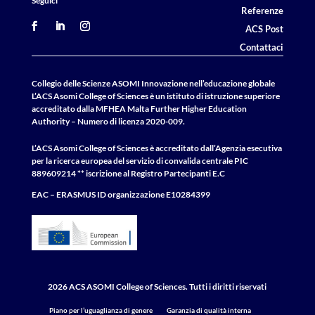
Seguici
Referenze
ACS Post
Contattaci
Collegio delle Scienze ASOMI Innovazione nell’educazione globale
L’ACS Asomi College of Sciences è un istituto di istruzione superiore
accreditato dalla MFHEA Malta Further Higher Education
Authority – Numero di licenza 2020-009.
L’ACS Asomi College of Sciences è accreditato dall’Agenzia esecutiva
per la ricerca europea del servizio di convalida centrale
PIC
889609214 ** iscrizione al Registro Partecipanti E.C
EAC – ERASMUS
ID
organizzazione E10284399
2026 ACS ASOMI College of Sciences. Tutti i diritti riservati
Piano per l’uguaglianza di genere
Garanzia di qualità interna