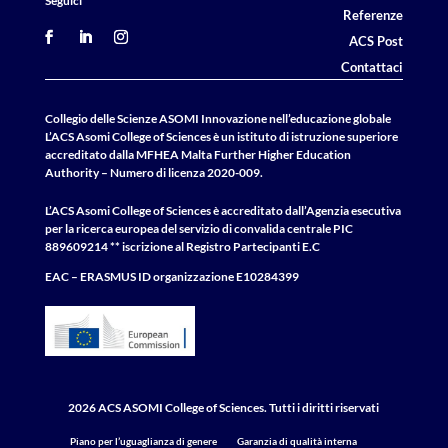
Seguici
Referenze
ACS Post
Contattaci
Collegio delle Scienze ASOMI Innovazione nell’educazione globale
L’ACS Asomi College of Sciences è un istituto di istruzione superiore
accreditato dalla MFHEA Malta Further Higher Education
Authority – Numero di licenza 2020-009.
L’ACS Asomi College of Sciences è accreditato dall’Agenzia esecutiva
per la ricerca europea del servizio di convalida centrale
PIC
889609214 ** iscrizione al Registro Partecipanti E.C
EAC – ERASMUS
ID
organizzazione E10284399
2026 ACS ASOMI College of Sciences. Tutti i diritti riservati
Piano per l’uguaglianza di genere
Garanzia di qualità interna