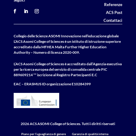
Seguici
Referenze
ACS Post
Contattaci
Collegio delle Scienze ASOMI Innovazione nell’educazione globale
L’ACS Asomi College of Sciences è un istituto di istruzione superiore
accreditato dalla MFHEA Malta Further Higher Education
Authority – Numero di licenza 2020-009.
L’ACS Asomi College of Sciences è accreditato dall’Agenzia esecutiva
per la ricerca europea del servizio di convalida centrale
PIC
889609214 ** iscrizione al Registro Partecipanti E.C
EAC – ERASMUS
ID
organizzazione E10284399
2026 ACS ASOMI College of Sciences. Tutti i diritti riservati
Piano per l’uguaglianza di genere
Garanzia di qualità interna