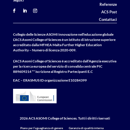
Seguici
Referenze
ACS Post
Contattaci
Collegio delle Scienze ASOMI Innovazione nell’educazione globale
L’ACS Asomi College of Sciences è un istituto di istruzione superiore
accreditato dalla MFHEA Malta Further Higher Education
Authority – Numero di licenza 2020-009.
L’ACS Asomi College of Sciences è accreditato dall’Agenzia esecutiva
per la ricerca europea del servizio di convalida centrale
PIC
889609214 ** iscrizione al Registro Partecipanti E.C
EAC – ERASMUS
ID
organizzazione E10284399
2026 ACS ASOMI College of Sciences. Tutti i diritti riservati
Piano per l’uguaglianza di genere
Garanzia di qualità interna