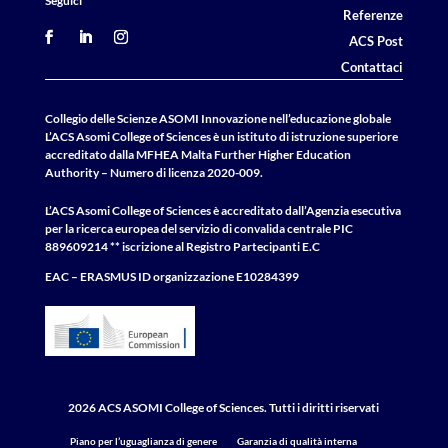
Seguici
Referenze
ACS Post
Contattaci
Collegio delle Scienze ASOMI Innovazione nell’educazione globale
L’ACS Asomi College of Sciences è un istituto di istruzione superiore
accreditato dalla MFHEA Malta Further Higher Education
Authority – Numero di licenza 2020-009.
L’ACS Asomi College of Sciences è accreditato dall’Agenzia esecutiva
per la ricerca europea del servizio di convalida centrale
PIC
889609214 ** iscrizione al Registro Partecipanti E.C
EAC – ERASMUS
ID
organizzazione E10284399
2026 ACS ASOMI College of Sciences. Tutti i diritti riservati
Piano per l’uguaglianza di genere
Garanzia di qualità interna