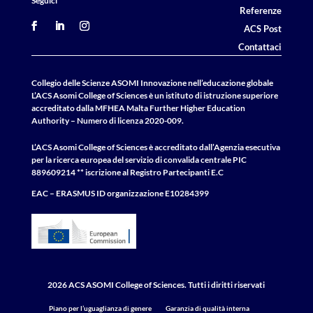
Seguici
Referenze
ACS Post
Contattaci
Collegio delle Scienze ASOMI Innovazione nell’educazione globale
L’ACS Asomi College of Sciences è un istituto di istruzione superiore
accreditato dalla MFHEA Malta Further Higher Education
Authority – Numero di licenza 2020-009.
L’ACS Asomi College of Sciences è accreditato dall’Agenzia esecutiva
per la ricerca europea del servizio di convalida centrale
PIC
889609214 ** iscrizione al Registro Partecipanti E.C
EAC – ERASMUS
ID
organizzazione E10284399
2026 ACS ASOMI College of Sciences. Tutti i diritti riservati
Piano per l’uguaglianza di genere
Garanzia di qualità interna