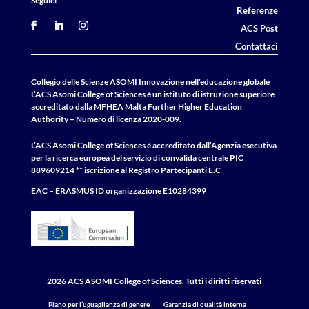
Seguici
Referenze
ACS Post
Contattaci
Collegio delle Scienze ASOMI Innovazione nell’educazione globale
L’ACS Asomi College of Sciences è un istituto di istruzione superiore
accreditato dalla MFHEA Malta Further Higher Education
Authority – Numero di licenza 2020-009.
L’ACS Asomi College of Sciences è accreditato dall’Agenzia esecutiva
per la ricerca europea del servizio di convalida centrale
PIC
889609214 ** iscrizione al Registro Partecipanti E.C
EAC – ERASMUS
ID
organizzazione E10284399
2026 ACS ASOMI College of Sciences. Tutti i diritti riservati
Piano per l’uguaglianza di genere
Garanzia di qualità interna