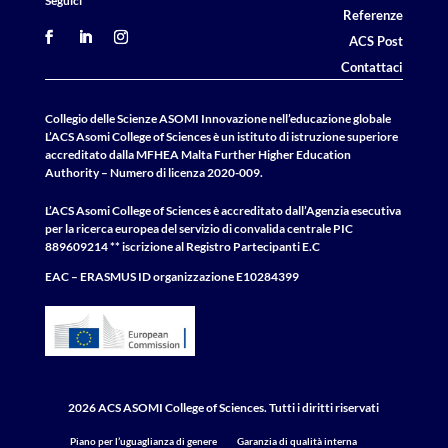
Seguici
Referenze
ACS Post
Contattaci
Collegio delle Scienze ASOMI Innovazione nell’educazione globale
L’ACS Asomi College of Sciences è un istituto di istruzione superiore
accreditato dalla MFHEA Malta Further Higher Education
Authority – Numero di licenza 2020-009.
L’ACS Asomi College of Sciences è accreditato dall’Agenzia esecutiva
per la ricerca europea del servizio di convalida centrale
PIC
889609214 ** iscrizione al Registro Partecipanti E.C
EAC – ERASMUS
ID
organizzazione E10284399
2026 ACS ASOMI College of Sciences. Tutti i diritti riservati
Piano per l’uguaglianza di genere
Garanzia di qualità interna