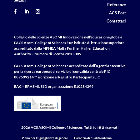
Seguici
Referenze
ACS Post
Contattaci
Collegio delle Scienze ASOMI Innovazione nell’educazione globale
L’ACS Asomi College of Sciences è un istituto di istruzione superiore
accreditato dalla MFHEA Malta Further Higher Education
Authority – Numero di licenza 2020-009.
L’ACS Asomi College of Sciences è accreditato dall’Agenzia esecutiva
per la ricerca europea del servizio di convalida centrale
PIC
889609214 ** iscrizione al Registro Partecipanti E.C
EAC – ERASMUS
ID
organizzazione E10284399
2026 ACS ASOMI College of Sciences. Tutti i diritti riservati
Piano per l’uguaglianza di genere
Garanzia di qualità interna